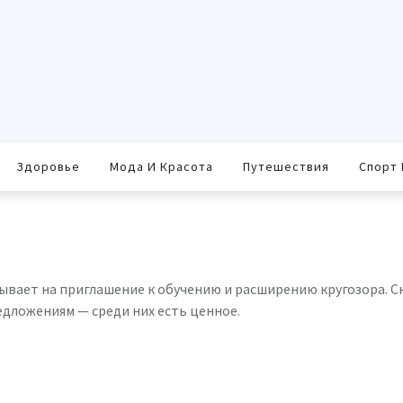
Здоровье
Мода И Красота
Путешествия
Спорт 
азывает на приглашение к обучению и расширению кругозора.
едложениям — среди них есть ценное.
равить