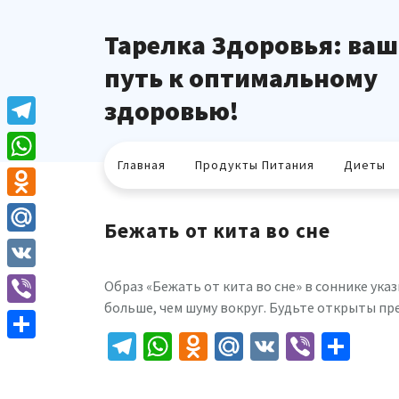
Перейти
к
Тарелка Здоровья: ваш
содержимому
путь к оптимальному
здоровью!
Telegram
Главная
Продукты Питания
Диеты
WhatsApp
Odnoklassniki
Бежать от кита во сне
Mail.Ru
VK
Образ «Бежать от кита во сне» в соннике ук
больше, чем шуму вокруг. Будьте открыты пр
Viber
Telegram
WhatsApp
Odnoklassniki
Mail.Ru
VK
Viber
Отп
Отправить