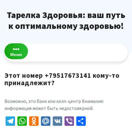
Перейти
к
Тарелка Здоровья: ваш путь
содержимому
к оптимальному здоровью!
Меню
Этот номер +79517673141 кому-то
принадлежит?
Возможно, это банк или колл-центр Внимание:
информация может быть недостоверной.
Telegram
WhatsApp
Odnoklassniki
Mail.Ru
VK
Viber
Отправить