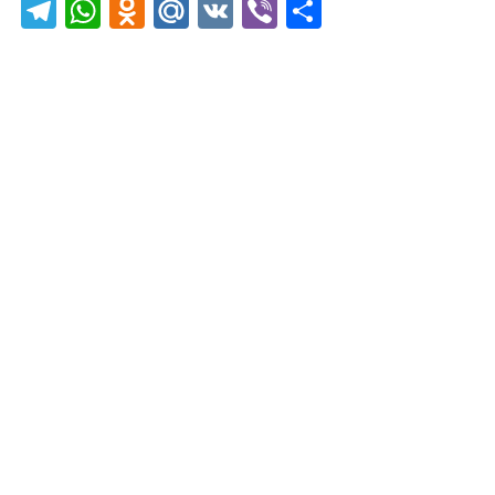
Telegram
WhatsApp
Odnoklassniki
Mail.Ru
VK
Viber
Отправить