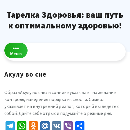
Перейти
к
Тарелка Здоровья: ваш путь
содержимому
к оптимальному здоровью!
Меню
Акулу во сне
Образ «Акулу во сне» в соннике указывает на желание
контроля, наведения порядка и ясности. Символ
указывает на внутренний диалог, который вы ведёте с
собой. Дайте себе отдых и подумайте о режиме дня.
Telegram
WhatsApp
Odnoklassniki
Mail.Ru
VK
Viber
Отправить