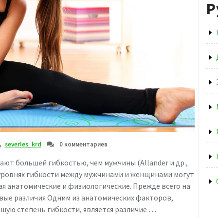
Р
severles_krd
0 комментариев
ют большей гибкостью, чем мужчины (Allander и др.,
ия в уровнях гибкости между мужчинами и женщинами могут
я анатомические и физиологические. Прежде всего на
вые различия Одним из анатомических факторов,
ую степень гибкости, является различие …