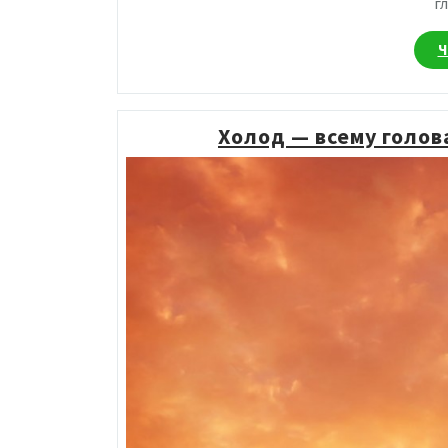
г
Ч
Холод — всему голова