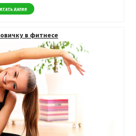
«Почему
итать далее
женщины
гибче
мужчин?»
овичку в фитнесе