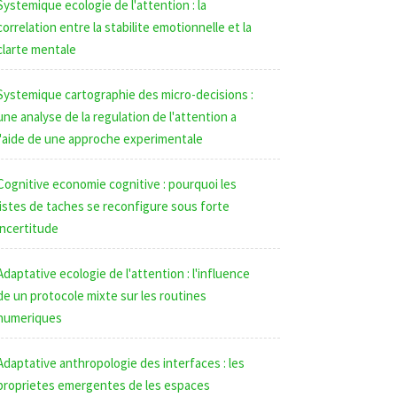
Systemique ecologie de l'attention : la
correlation entre la stabilite emotionnelle et la
clarte mentale
Systemique cartographie des micro-decisions :
une analyse de la regulation de l'attention a
l'aide de une approche experimentale
Cognitive economie cognitive : pourquoi les
listes de taches se reconfigure sous forte
incertitude
Adaptative ecologie de l'attention : l'influence
de un protocole mixte sur les routines
numeriques
Adaptative anthropologie des interfaces : les
proprietes emergentes de les espaces