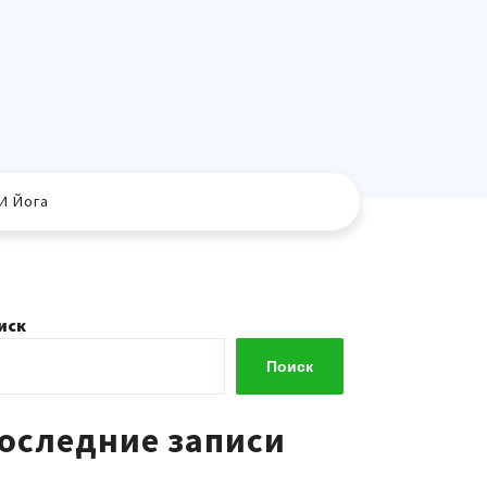
И Йога
иск
Поиск
оследние записи