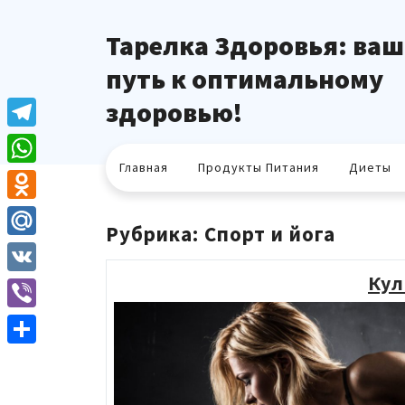
Перейти
к
Тарелка Здоровья: ваш
содержимому
путь к оптимальному
здоровью!
Telegram
Главная
Продукты Питания
Диеты
WhatsApp
Odnoklassniki
Рубрика:
Спорт и йога
Mail.Ru
Кул
VK
Viber
Отправить