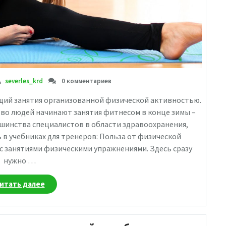
severles_krd
0 комментариев
щий занятия организованной физической активностью.
во людей начинают занятия фитнесом в конце зимы –
шинства специалистов в области здравоохранения,
 в учебниках для тренеров: Польза от физической
с занятиями физическими упражнениями. Здесь сразу
нужно …
«Памятка
итать далее
новичку
в
фитнесе»