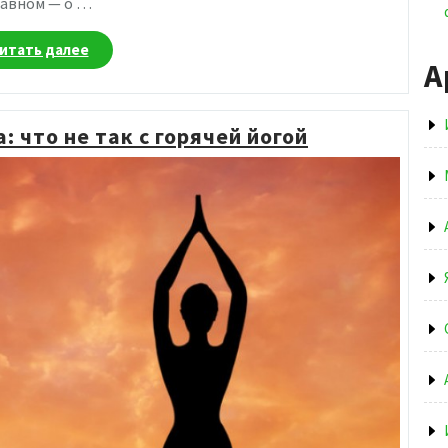
лавном — о …
«Культура
итать далее
А
тела»
: что не так с горячей йогой