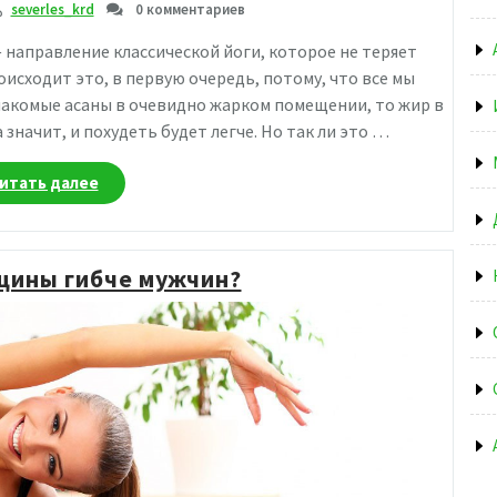
severles_krd
0 комментариев
— направление классической йоги, которое не теряет
оисходит это, в первую очередь, потому, что все мы
накомые асаны в очевидно жарком помещении, то жир в
 значит, и похудеть будет легче. Но так ли это …
«Холод
итать далее
—
всему
голова:
щины гибче мужчин?
что
не
так
с
горячей
йогой»