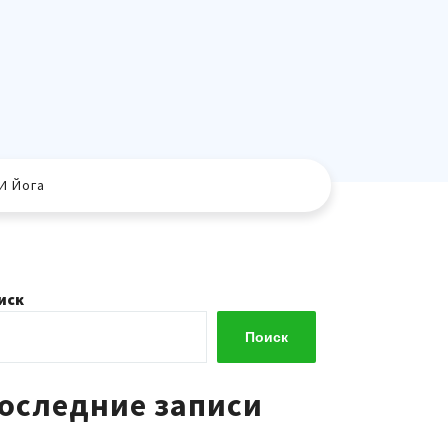
И Йога
иск
Поиск
оследние записи