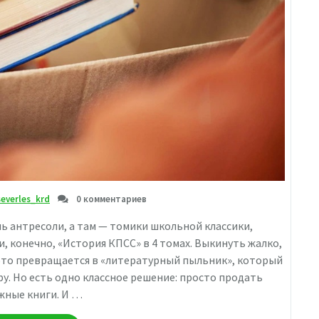
severles_krd
0 комментариев
 антресоли, а там — томики школьной классики,
и, конечно, «История КПСС» в 4 томах. Выкинуть жалко,
 это превращается в «литературный пыльник», который
у. Но есть одно классное решение: просто продать
жные книги. И …