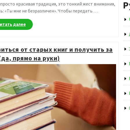
Р
е просто красивая традиция, это тонкий жест внимания,
ь: «Ты мне не безразличен». Чтобы передать …
«Когда
итать далее
сердце
скучает:
как
иться от старых книг и получить за
сказать
«я
(да, прямо на руки)
тоскую»
с
помощью
букета»