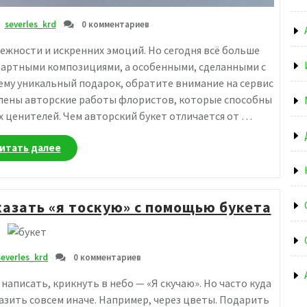
severles_krd
0 комментариев
ежности и искренних эмоций. Но сегодня всё больше
дартными композициями, а особенными, сделанными с
ему уникальный подарок, обратите внимание на сервис
тавлены авторские работы флористов, которые способны
 ценителей. Чем авторский букет отличается от …
«Авторские
итать далее
букеты
в
Юрге:
казать «я тоскую» с помощью букета
когда
цветы
говорят
больше
severles_krd
0 комментариев
слов»
 написать, крикнуть в небо — «Я скучаю». Но часто куда
азить совсем иначе. Например, через цветы. Подарить