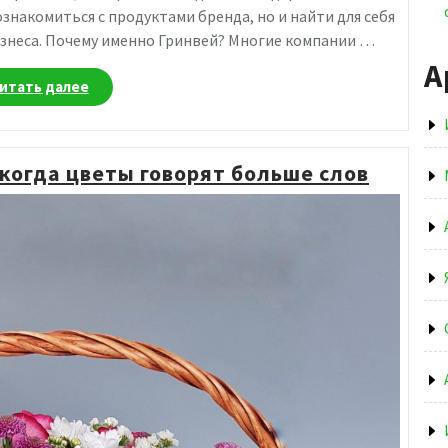
ознакомиться с продуктами бренда, но и найти для себя
знеса. Почему именно Гринвей? Многие компании …
А
«Бизнес
итать далее
с
компанией
Гринвей:
 когда цветы говорят больше слов
возможности
для
новичков
и
профессионалов»