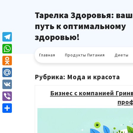
Перейти
к
Тарелка Здоровья: ваш
содержимому
путь к оптимальному
здоровью!
Telegram
Главная
Продукты Питания
Диеты
WhatsApp
Odnoklassniki
Рубрика:
Мода и красота
Mail.Ru
Бизнес с компанией Грин
VK
проф
Viber
Отправить