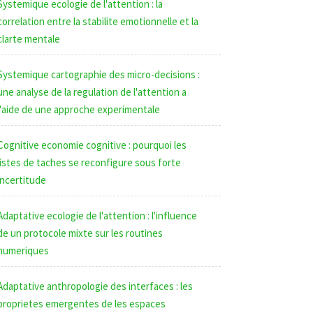
Systemique ecologie de l'attention : la
correlation entre la stabilite emotionnelle et la
clarte mentale
Systemique cartographie des micro-decisions :
une analyse de la regulation de l'attention a
l'aide de une approche experimentale
Cognitive economie cognitive : pourquoi les
listes de taches se reconfigure sous forte
incertitude
Adaptative ecologie de l'attention : l'influence
de un protocole mixte sur les routines
numeriques
Adaptative anthropologie des interfaces : les
proprietes emergentes de les espaces