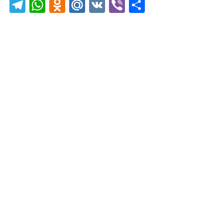
Telegram
WhatsApp
Odnoklassniki
Mail.Ru
VK
Viber
Отправить