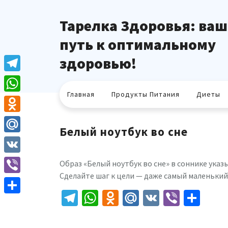
Перейти
к
Тарелка Здоровья: ваш
содержимому
путь к оптимальному
здоровью!
Telegram
Главная
Продукты Питания
Диеты
WhatsApp
Odnoklassniki
Белый ноутбук во сне
Mail.Ru
VK
Образ «Белый ноутбук во сне» в соннике указ
Сделайте шаг к цели — даже самый маленький
Viber
Telegram
WhatsApp
Odnoklassniki
Mail.Ru
VK
Viber
Отп
Отправить