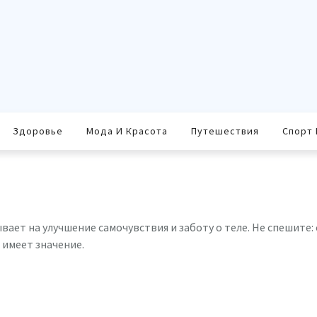
Здоровье
Мода И Красота
Путешествия
Спорт 
ывает на улучшение самочувствия и заботу о теле. Не спешите
 имеет значение.
равить