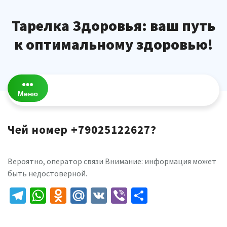
Перейти
к
Тарелка Здоровья: ваш путь
содержимому
к оптимальному здоровью!
Меню
Чей номер +79025122627?
Вероятно, оператор связи Внимание: информация может
быть недостоверной.
Telegram
WhatsApp
Odnoklassniki
Mail.Ru
VK
Viber
Отправить