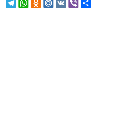
Telegram
WhatsApp
Odnoklassniki
Mail.Ru
VK
Viber
Отправить