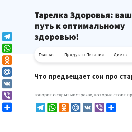
Перейти
к
Тарелка Здоровья: ваш
содержимому
путь к оптимальному
здоровью!
Telegram
Главная
Продукты Питания
Диеты
WhatsApp
Odnoklassniki
Что предвещает сон про ста
Mail.Ru
VK
говорит о скрытых страхах, которые стоит п
Telegram
WhatsApp
Odnoklassniki
Mail.Ru
VK
Viber
Отп
Viber
Отправить