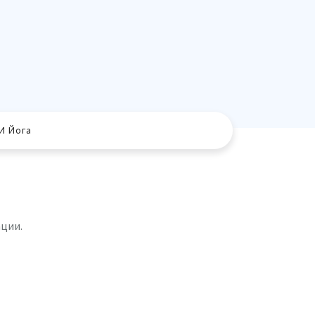
И Йога
ации.