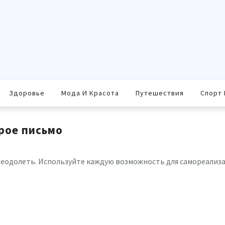
Здоровье
Мода И Красота
Путешествия
Спорт 
рое письмо
реодолеть. Используйте каждую возможность для самореализ
равить