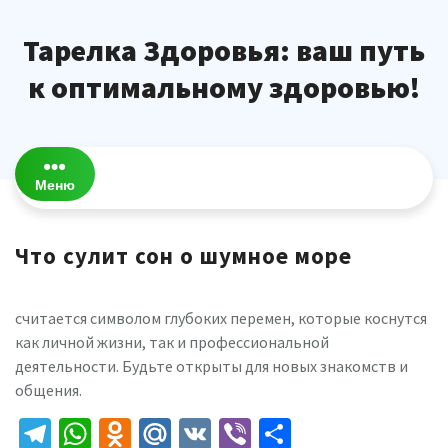
Перейти
к
Тарелка Здоровья: ваш путь
содержимому
к оптимальному здоровью!
Меню
Что сулит сон о шумное море
считается символом глубоких перемен, которые коснутся
как личной жизни, так и профессиональной
деятельности. Будьте открыты для новых знакомств и
общения.
Telegram
WhatsApp
Odnoklassniki
Mail.Ru
VK
Viber
Отправить