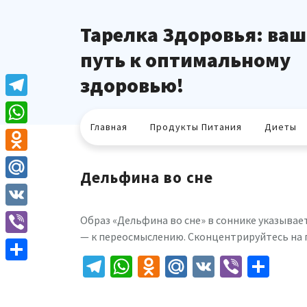
Перейти
к
Тарелка Здоровья: ваш
содержимому
путь к оптимальному
здоровью!
Telegram
Главная
Продукты Питания
Диеты
WhatsApp
Odnoklassniki
Дельфина во сне
Mail.Ru
VK
Образ «Дельфина во сне» в соннике указывает
— к переосмыслению. Сконцентрируйтесь на 
Viber
Telegram
WhatsApp
Odnoklassniki
Mail.Ru
VK
Viber
Отп
Отправить