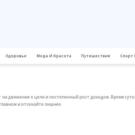
Здоровье
Мода И Красота
Путешествия
Спорт 
 на движение к цели и постепенный рост доходов. Время суток 
главном и отсекайте лишнее.
равить