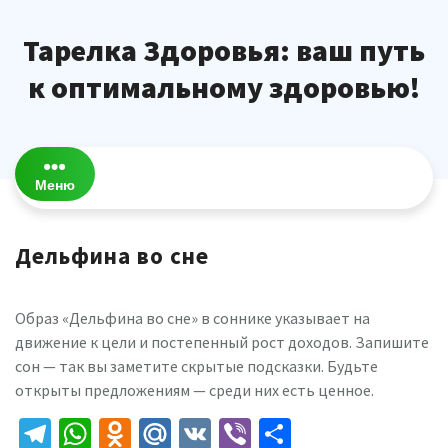
Перейти
к
Тарелка Здоровья: ваш путь
содержимому
к оптимальному здоровью!
Меню
Дельфина во сне
Образ «Дельфина во сне» в соннике указывает на
движение к цели и постепенный рост доходов. Запишите
сон — так вы заметите скрытые подсказки. Будьте
открыты предложениям — среди них есть ценное.
Telegram
WhatsApp
Odnoklassniki
Mail.Ru
VK
Viber
Отправить