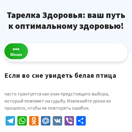
Перейти
к
Тарелка Здоровья: ваш путь
содержимому
к оптимальному здоровью!
Меню
Если во сне увидеть белая птица
часто трактуется как знак предстоящего выбора,
который повлияет на судьбу. Извлекайте уроки из
прошлого, чтобы не повторять ошибок.
Telegram
WhatsApp
Odnoklassniki
Mail.Ru
VK
Viber
Отправить