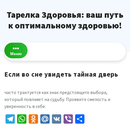
Перейти
к
Тарелка Здоровья: ваш путь
содержимому
к оптимальному здоровью!
Меню
Если во сне увидеть тайная дверь
часто трактуется как знак предстоящего выбора,
который повлияет на судьбу. Проявите смелость и
уверенность в себе.
Telegram
WhatsApp
Odnoklassniki
Mail.Ru
VK
Viber
Отправить