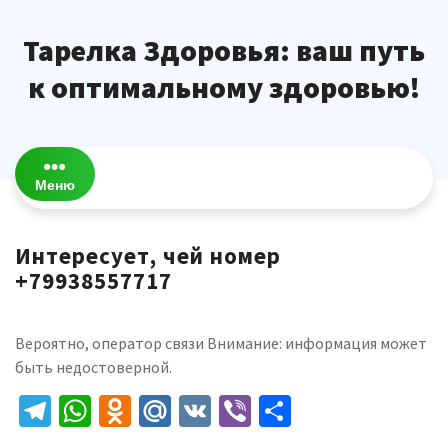
Перейти
к
Тарелка Здоровья: ваш путь
содержимому
к оптимальному здоровью!
Меню
Интересует, чей номер
+79938557717
Вероятно, оператор связи Внимание: информация может
быть недостоверной.
Telegram
WhatsApp
Odnoklassniki
Mail.Ru
VK
Viber
Отправить