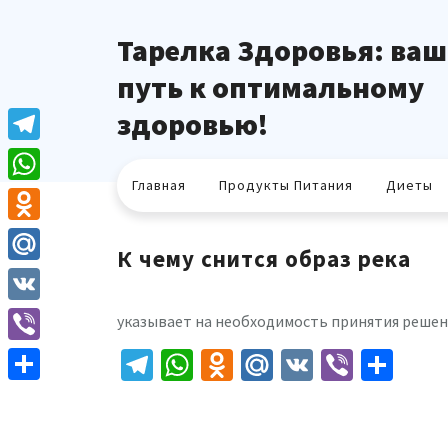
Перейти
к
Тарелка Здоровья: ваш
содержимому
путь к оптимальному
здоровью!
Telegram
Главная
Продукты Питания
Диеты
WhatsApp
Odnoklassniki
К чему снится образ река
Mail.Ru
VK
указывает на необходимость принятия решени
Telegram
WhatsApp
Odnoklassniki
Mail.Ru
VK
Viber
Отп
Viber
Отправить