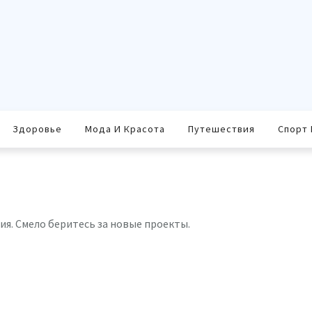
Здоровье
Мода И Красота
Путешествия
Спорт 
я. Смело беритесь за новые проекты.
равить