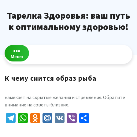
Перейти
к
Тарелка Здоровья: ваш путь
содержимому
к оптимальному здоровью!
Меню
К чему снится образ рыба
намекает на скрытые желания и стремления. Обратите
внимание на советы близких.
Telegram
WhatsApp
Odnoklassniki
Mail.Ru
VK
Viber
Отправить