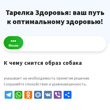
Перейти
к
Тарелка Здоровья: ваш путь
содержимому
к оптимальному здоровью!
Меню
К чему снится образ собака
указывает на необходимость принятия решения.
Сохраняйте спокойствие и уравновешенность.
Telegram
WhatsApp
Odnoklassniki
Mail.Ru
VK
Viber
Отправить