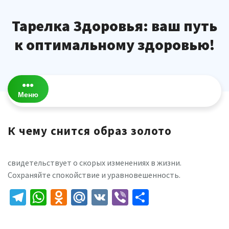
Перейти
к
Тарелка Здоровья: ваш путь
содержимому
к оптимальному здоровью!
Меню
К чему снится образ золото
свидетельствует о скорых изменениях в жизни.
Сохраняйте спокойствие и уравновешенность.
Telegram
WhatsApp
Odnoklassniki
Mail.Ru
VK
Viber
Отправить