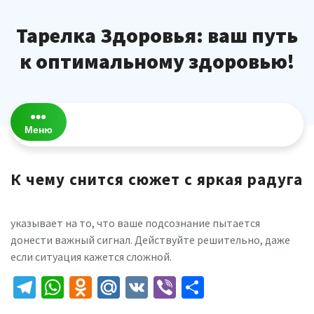
Перейти
к
Тарелка Здоровья: ваш путь
содержимому
к оптимальному здоровью!
Меню
К чему снится сюжет с яркая радуга
указывает на то, что ваше подсознание пытается
донести важный сигнал. Действуйте решительно, даже
если ситуация кажется сложной.
Telegram
WhatsApp
Odnoklassniki
Mail.Ru
VK
Viber
Отправить