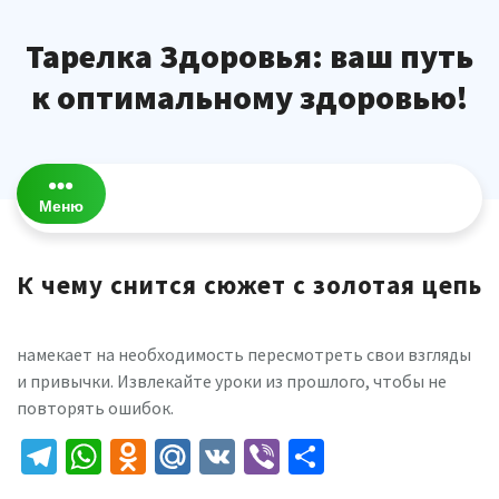
Перейти
к
Тарелка Здоровья: ваш путь
содержимому
к оптимальному здоровью!
Меню
К чему снится сюжет с золотая цепь
намекает на необходимость пересмотреть свои взгляды
и привычки. Извлекайте уроки из прошлого, чтобы не
повторять ошибок.
Telegram
WhatsApp
Odnoklassniki
Mail.Ru
VK
Viber
Отправить