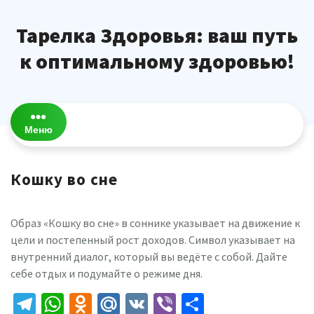
Перейти
к
Тарелка Здоровья: ваш путь
содержимому
к оптимальному здоровью!
Меню
Кошку во сне
Образ «Кошку во сне» в соннике указывает на движение к
цели и постепенный рост доходов. Символ указывает на
внутренний диалог, который вы ведёте с собой. Дайте
себе отдых и подумайте о режиме дня.
Telegram
WhatsApp
Odnoklassniki
Mail.Ru
VK
Viber
Отправить