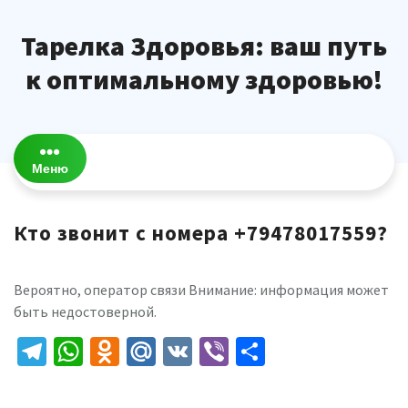
Перейти
к
Тарелка Здоровья: ваш путь
содержимому
к оптимальному здоровью!
Меню
Кто звонит с номера +79478017559?
Вероятно, оператор связи Внимание: информация может
быть недостоверной.
Telegram
WhatsApp
Odnoklassniki
Mail.Ru
VK
Viber
Отправить