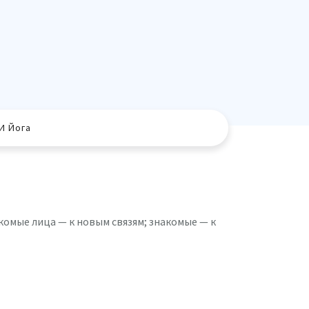
И Йога
комые лица — к новым связям; знакомые — к