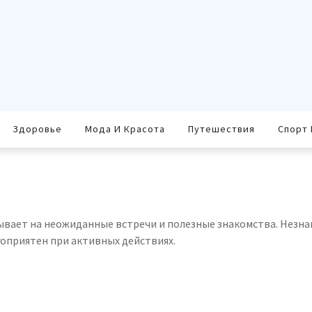
Здоровье
Мода И Красота
Путешествия
Спорт 
зывает на неожиданные встречи и полезные знакомства. Незна
гоприятен при активных действиях.
равить