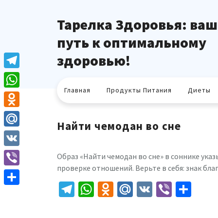
Перейти
к
Тарелка Здоровья: ваш
содержимому
путь к оптимальному
здоровью!
Telegram
Главная
Продукты Питания
Диеты
WhatsApp
Odnoklassniki
Найти чемодан во сне
Mail.Ru
VK
Образ «Найти чемодан во сне» в соннике ука
проверке отношений. Верьте в себя: знак бла
Viber
Telegram
WhatsApp
Odnoklassniki
Mail.Ru
VK
Viber
Отп
Отправить