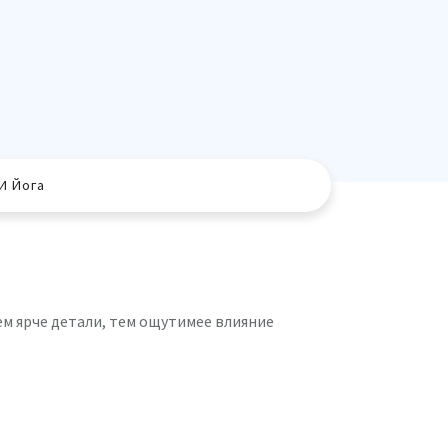
И Йога
ем ярче детали, тем ощутимее влияние