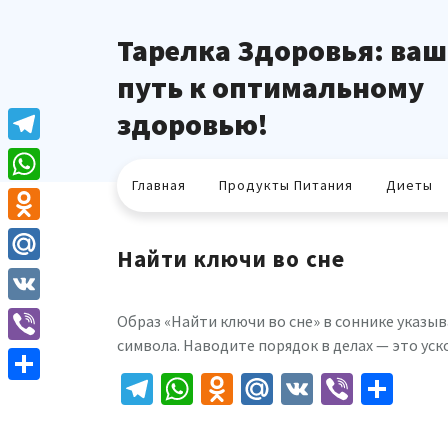
Перейти
к
Тарелка Здоровья: ваш
содержимому
путь к оптимальному
здоровью!
Telegram
Главная
Продукты Питания
Диеты
WhatsApp
Odnoklassniki
Найти ключи во сне
Mail.Ru
VK
Образ «Найти ключи во сне» в соннике указыв
символа. Наводите порядок в делах — это ус
Viber
Telegram
WhatsApp
Odnoklassniki
Mail.Ru
VK
Viber
Отп
Отправить