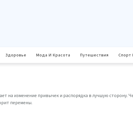
Здоровье
Мода И Красота
Путешествия
Спорт 
ает на изменение привычек и распорядка в лучшую сторону. Ч
корит перемены.
равить