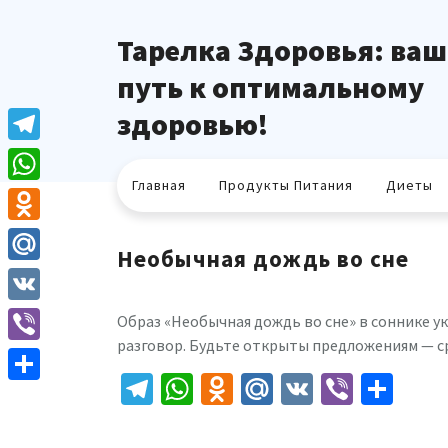
Перейти
к
Тарелка Здоровья: ваш
содержимому
путь к оптимальному
здоровью!
Telegram
Главная
Продукты Питания
Диеты
WhatsApp
Odnoklassniki
Необычная дождь во сне
Mail.Ru
VK
Образ «Необычная дождь во сне» в соннике 
разговор. Будьте открыты предложениям — ср
Viber
Telegram
WhatsApp
Odnoklassniki
Mail.Ru
VK
Viber
Отп
Отправить