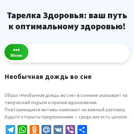
Перейти
к
Тарелка Здоровья: ваш путь
содержимому
к оптимальному здоровью!
Меню
Необычная дождь во сне
Образ «Необычная дождь во сне» в соннике указывает на
творческий подъём и прилив вдохновения.
Повторяющиеся мотивы намекают на важный разговор.
Будьте открыты предложениям — среди них есть ценное.
Telegram
WhatsApp
Odnoklassniki
Mail.Ru
VK
Viber
Отправить