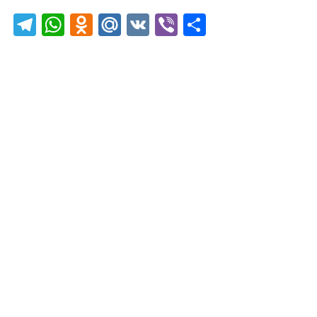
Telegram
WhatsApp
Odnoklassniki
Mail.Ru
VK
Viber
Отправить