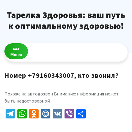
Перейти
к
Тарелка Здоровья: ваш путь
содержимому
к оптимальному здоровью!
Меню
Номер +79160343007, кто звонил?
Похоже на автодозвон Внимание: информация может
быть недостоверной.
Telegram
WhatsApp
Odnoklassniki
Mail.Ru
VK
Viber
Отправить