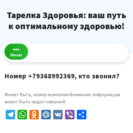
Перейти
к
Тарелка Здоровья: ваш путь
содержимому
к оптимальному здоровью!
Меню
Номер +79368992369, кто звонил?
Может быть, номер компании Внимание: информация
может быть недостоверной.
Telegram
WhatsApp
Odnoklassniki
Mail.Ru
VK
Viber
Отправить