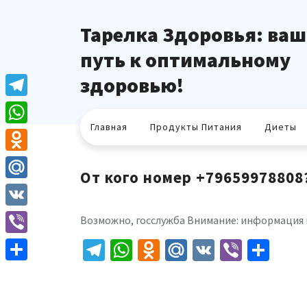
Перейти
к
Тарелка Здоровья: ваш
содержимому
путь к оптимальному
здоровью!
Telegram
Главная
Продукты Питания
Диеты
WhatsApp
Odnoklassniki
От кого номер +79659978808
Mail.Ru
VK
Возможно, госслужба Внимание: информация
Telegram
WhatsApp
Odnoklassniki
Mail.Ru
VK
Viber
Отп
Viber
Отправить