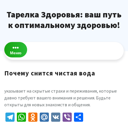
Перейти
к
Тарелка Здоровья: ваш путь
содержимому
к оптимальному здоровью!
Меню
Почему снится чистая вода
указывает на скрытые страхи и переживания, которые
давно требуют вашего внимания и решения. Будьте
открыты для новых знакомств и общения.
Telegram
WhatsApp
Odnoklassniki
Mail.Ru
VK
Viber
Отправить