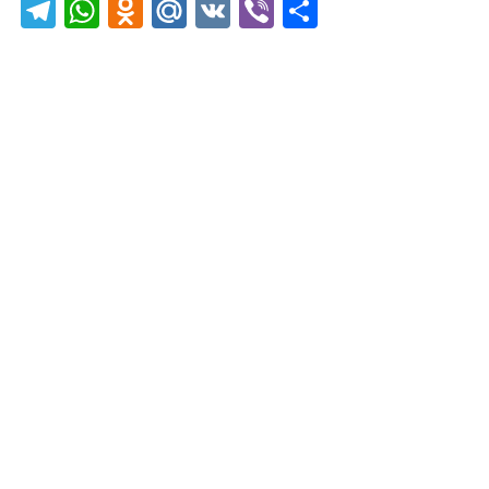
Telegram
WhatsApp
Odnoklassniki
Mail.Ru
VK
Viber
Отправить