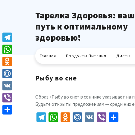
Перейти
к
Тарелка Здоровья: ваш
содержимому
путь к оптимальному
здоровью!
Telegram
Главная
Продукты Питания
Диеты
WhatsApp
Odnoklassniki
Рыбу во сне
Mail.Ru
VK
Образ «Рыбу во сне» в соннике указывает на
Будьте открыты предложениям — среди них е
Viber
Telegram
WhatsApp
Odnoklassniki
Mail.Ru
VK
Viber
Отп
Отправить