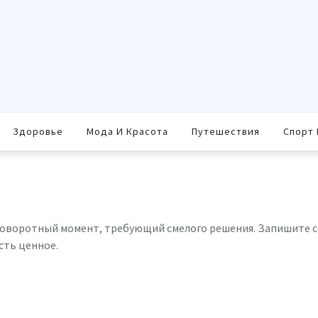
Здоровье
Мода И Красота
Путешествия
Спорт 
 поворотный момент, требующий смелого решения. Запишите с
сть ценное.
равить