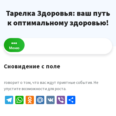
Перейти
к
Тарелка Здоровья: ваш путь
содержимому
к оптимальному здоровью!
Меню
Сновидение с поле
говорит о том, что вас ждут приятные события. Не
упустите возможности для роста.
Telegram
WhatsApp
Odnoklassniki
Mail.Ru
VK
Viber
Отправить