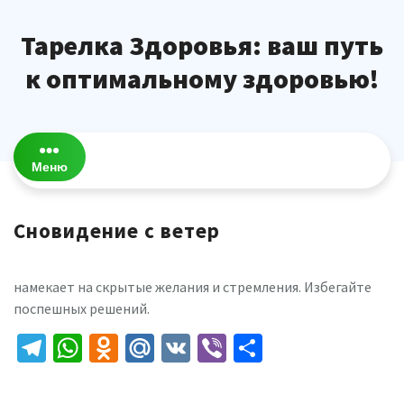
Перейти
к
Тарелка Здоровья: ваш путь
содержимому
к оптимальному здоровью!
Меню
Сновидение с ветер
намекает на скрытые желания и стремления. Избегайте
поспешных решений.
Telegram
WhatsApp
Odnoklassniki
Mail.Ru
VK
Viber
Отправить