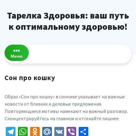
Перейти
к
Тарелка Здоровья: ваш путь
содержимому
к оптимальному здоровью!
Меню
Сон про кошку
Образ «Сон про кошку» в соннике указывает на важные
новости от близких и деловые предложения.
Повторяющиеся мотивы намекают на важный разговор.
Сконцентрируйтесь на главном и отсекайте лишнее.
Telegram
WhatsApp
Odnoklassniki
Mail.Ru
VK
Viber
Отправить