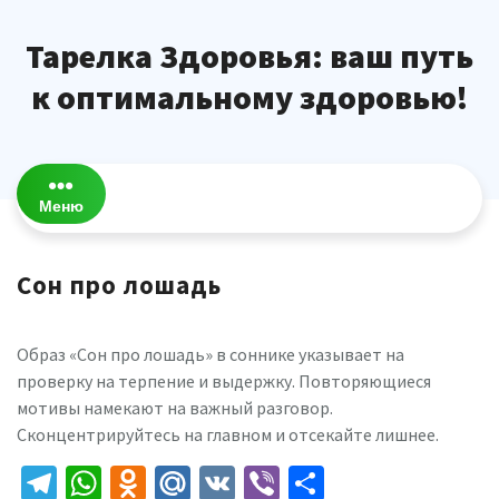
Перейти
к
Тарелка Здоровья: ваш путь
содержимому
к оптимальному здоровью!
Меню
Сон про лошадь
Образ «Сон про лошадь» в соннике указывает на
проверку на терпение и выдержку. Повторяющиеся
мотивы намекают на важный разговор.
Сконцентрируйтесь на главном и отсекайте лишнее.
Telegram
WhatsApp
Odnoklassniki
Mail.Ru
VK
Viber
Отправить