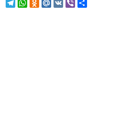
Telegram
WhatsApp
Odnoklassniki
Mail.Ru
VK
Viber
Отправить