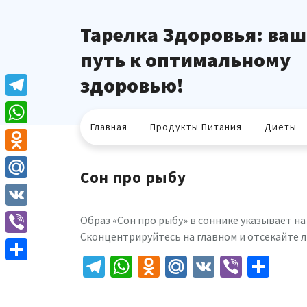
Перейти
к
Тарелка Здоровья: ваш
содержимому
путь к оптимальному
здоровью!
Telegram
Главная
Продукты Питания
Диеты
WhatsApp
Odnoklassniki
Сон про рыбу
Mail.Ru
VK
Образ «Сон про рыбу» в соннике указывает 
Сконцентрируйтесь на главном и отсекайте 
Viber
Telegram
WhatsApp
Odnoklassniki
Mail.Ru
VK
Viber
Отп
Отправить