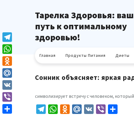
Перейти
к
Тарелка Здоровья: ваш
содержимому
путь к оптимальному
здоровью!
Telegram
Главная
Продукты Питания
Диеты
WhatsApp
Odnoklassniki
Сонник объясняет: яркая ра
Mail.Ru
VK
символизирует встречу с человеком, который
Telegram
WhatsApp
Odnoklassniki
Mail.Ru
VK
Viber
Отп
Viber
Отправить