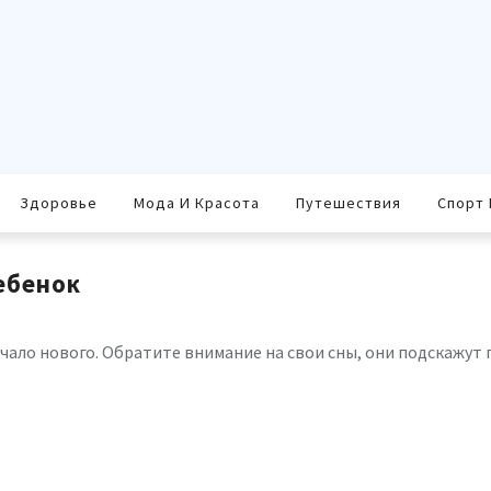
Здоровье
Мода И Красота
Путешествия
Спорт 
ебенок
чало нового. Обратите внимание на свои сны, они подскажут
равить