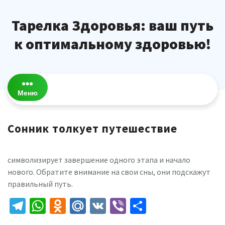
Перейти
к
Тарелка Здоровья: ваш путь
содержимому
к оптимальному здоровью!
Меню
Сонник толкует путешествие
символизирует завершение одного этапа и начало
нового. Обратите внимание на свои сны, они подскажут
правильный путь.
Telegram
WhatsApp
Odnoklassniki
Mail.Ru
VK
Viber
Отправить