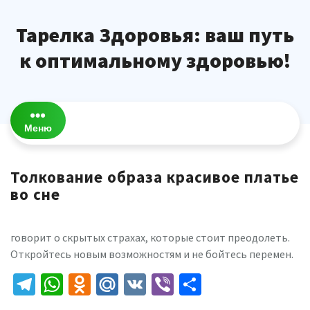
Перейти
к
Тарелка Здоровья: ваш путь
содержимому
к оптимальному здоровью!
Меню
Толкование образа красивое платье
во сне
говорит о скрытых страхах, которые стоит преодолеть.
Откройтесь новым возможностям и не бойтесь перемен.
Telegram
WhatsApp
Odnoklassniki
Mail.Ru
VK
Viber
Отправить