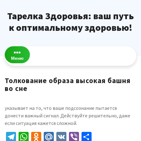
Перейти
к
Тарелка Здоровья: ваш путь
содержимому
к оптимальному здоровью!
Меню
Толкование образа высокая башня
во сне
указывает на то, что ваше подсознание пытается
донести важный сигнал. Действуйте решительно, даже
если ситуация кажется сложной.
Telegram
WhatsApp
Odnoklassniki
Mail.Ru
VK
Viber
Отправить