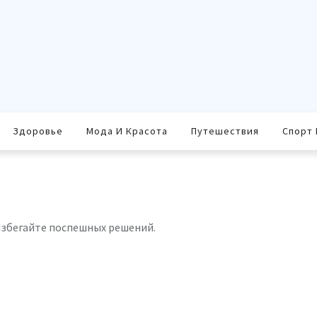
Здоровье
Мода И Красота
Путешествия
Спорт 
Избегайте поспешных решений.
равить