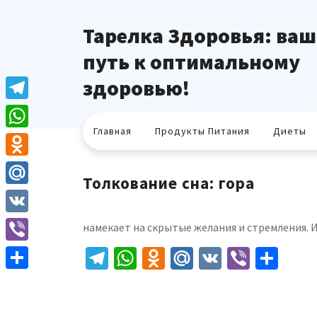
Перейти
к
Тарелка Здоровья: ваш
содержимому
путь к оптимальному
здоровью!
Telegram
Главная
Продукты Питания
Диеты
WhatsApp
Odnoklassniki
Толкование сна: гора
Mail.Ru
VK
намекает на скрытые желания и стремления. 
Telegram
WhatsApp
Odnoklassniki
Mail.Ru
VK
Viber
Отп
Viber
Отправить