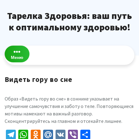
Перейти
к
Тарелка Здоровья: ваш путь
содержимому
к оптимальному здоровью!
Меню
Видеть гору во сне
Образ «Видеть гору во сне» в соннике указывает на
улучшение самочувствия и заботу о теле. Повторяющиеся
мотивы намекают на важный разговор.
Сконцентрируйтесь на главном и отсекайте лишнее.
Telegram
WhatsApp
Odnoklassniki
Mail.Ru
VK
Viber
Отправить