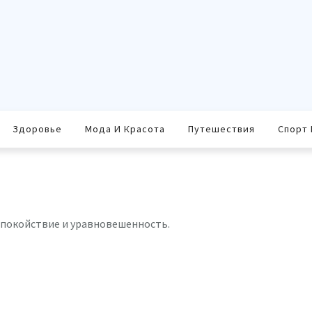
Здоровье
Мода И Красота
Путешествия
Спорт 
спокойствие и уравновешенность.
равить