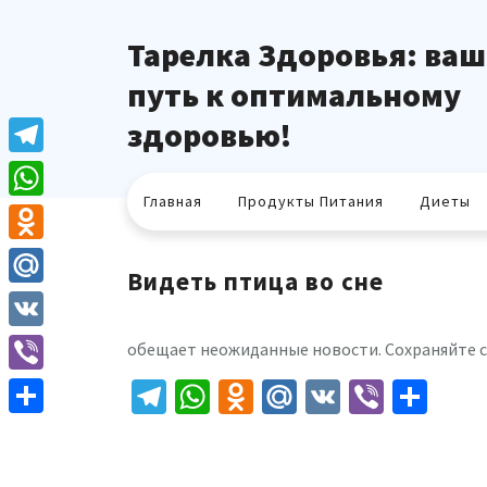
Перейти
к
Тарелка Здоровья: ваш
содержимому
путь к оптимальному
здоровью!
Telegram
Главная
Продукты Питания
Диеты
WhatsApp
Odnoklassniki
Видеть птица во сне
Mail.Ru
VK
обещает неожиданные новости. Сохраняйте 
Telegram
WhatsApp
Odnoklassniki
Mail.Ru
VK
Viber
Отп
Viber
Отправить